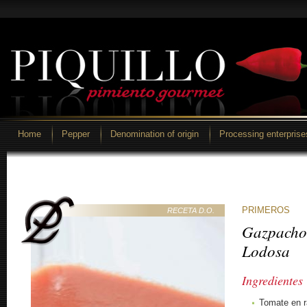
Home
Pepper
Denomination of origin
Processing enterprise
PRIMEROS
RECETA D.O.
Gazpacho 
Lodosa
Ingredientes
Tomate en r