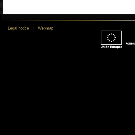
Legal notice
Webmap
 desarrollo iLUNE