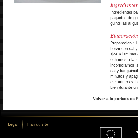
Ingredientes
Ingredientes pa
paquetes de gul
guindillas al gu
Elaboració
Preparacion : 1
hervir con sal 
ajos a laminas 
echamos a la s
incorporamos l
sal y las guind
minutos y apag
escurrimos y l
bien durante u
Volver a la portada de 
Légal
Plan du site
 desarrollo iLUNE