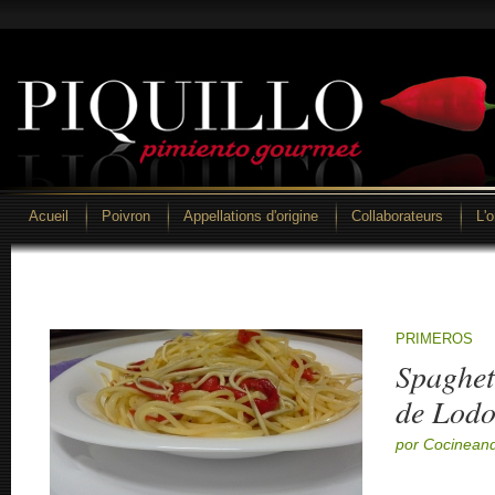
Acueil
Poivron
Appellations d'origine
Collaborateurs
L'
PRIMEROS
Spaghett
de Lodo
por Cocineand