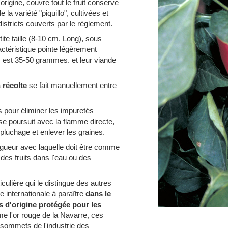
'origine, couvre tout le fruit conserve
la variété "piquillo", cultivées et
istricts couverts par le règlement.
te taille (8-10 cm. Long), sous
actéristique pointe légèrement
 est 35-50 grammes. et leur viande
a
récolte
se fait manuellement entre
és pour éliminer les impuretés
se poursuit avec la flamme directe,
épluchage et enlever les graines.
igueur avec laquelle doit être comme
es fruits dans l'eau ou des
iculière qui le distingue des autres
 internationale à paraître
dans le
 d'origine protégée pour les
 l'or rouge de la Navarre, ces
sommets de l'industrie des