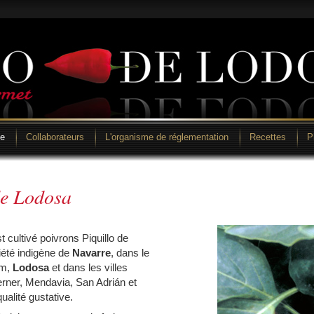
ne
Collaborateurs
L'organisme de réglementation
Recettes
P
de Lodosa
st cultivé poivrons Piquillo de
riété indigène de
Navarre
, dans le
m,
Lodosa
et dans les villes
erner, Mendavia, San Adrián et
alité gustative.