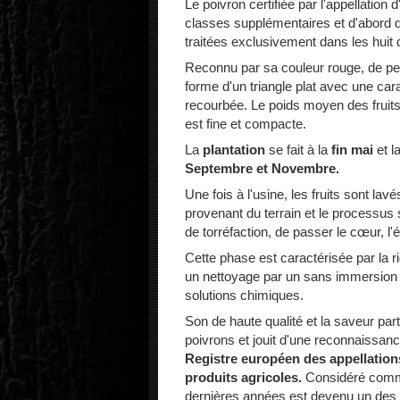
Le poivron certifiée par l'appellation d
classes supplémentaires et d'abord de 
traitées exclusivement dans les huit d
Reconnu par sa couleur rouge, de peti
forme d'un triangle plat avec une car
recourbée. Le poids moyen des fruits
est fine et compacte.
La
plantation
se fait à la
fin mai
et l
Septembre et Novembre.
Une fois à l'usine, les fruits sont lav
provenant du terrain et le processus 
de torréfaction, de passer le cœur, l'
Cette phase est caractérisée par la r
un nettoyage par un sans immersion d
solutions chimiques.
Son de haute qualité et la saveur part
poivrons et jouit d'une reconnaissance
Registre européen des appellations
produits agricoles.
Considéré comme
dernières années est devenu un des 