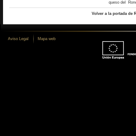
queso del Ronc
Volver a la portada de 
Aviso Legal
Mapa web
 desarrollo iLUNE