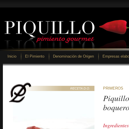
Inicio
El Pimiento
Denominación de Origen
Empresas elabo
PRIMEROS
RECETA D.O.
Piquill
boquer
Ingredientes