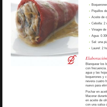
Boquerones
Piquillos d
Aceite de o
Cebolla: 2 
Vinagre de 
Agua: 0.30
Sal: una pi
Laurel: 2 h
Elaboració
Blanquear los 
con frecuencia. 
agua y las hoja
boquerones y cu
nevera cuatro h
nuevo para elim
Pochar en aceite
Macerar durante
en aceite de oli
con una salsa d